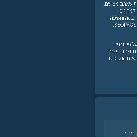
ות שאתם מציעים.
60 ש"ח ואף יכול לטפס למחירים
ד במה וחשיפה
למוצר ואפילו שיתן דחיפה קטנה קדימה במנועי החיפוש. בדיוק בשביל זה הקמנו את מערכת SEOPAGE.
ל פי תבנית
 יוצרים - שכל
הקישורים שנמצאים בדף הם שלכם (על מנת לתת את כל הכח לקישורים) למעט קישור אחד שגם הוא NO-
ופתרונות מולטימדיה