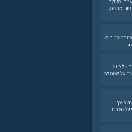
ערים, מעקים,
כיור, מתלים,
 ההשראה למוצרי העץ
.
אולם האחוזה והחצר – אולם אירועים מוקף בחלונות המשקיפים לנוף פרדסים ומתנשא לגובה של כ-10
יפה ומטופחת ניצבת על שטח של
מחה בייצור עצמאי של ארונות הזזה, עם ניסיון מקצועי של מעל 30 שנה בענף
 על היכרות