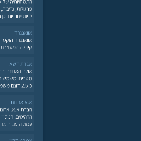
התמחויותיה של אי
פרגולות, גזיבות,
ידיות ייחודיות ו
אוואנגרד
קיבלה המעצבת גי
אגדת דשא
כ-2.5 דונם משמשת לעריכת אירועי קיץ תחת כיפת השמיים ו/או קבלת פנים בתפוסה של כ
א.א ארונות
הרהיטים. הניסיו
עמוקה עם חומרי 
אמבט דיזיין