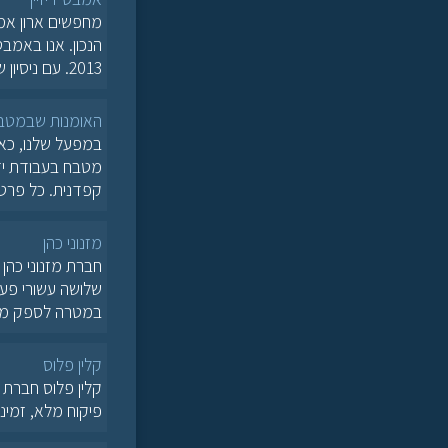
מחפשים ארון אמ
הנכון. אנו באמב
2013. עם ניסיון של מעל 12+ שנות פעילות
האומנות שבמטב
במפעל שלנו, כאן
קפדנית. כל פרט 
מזנוני כהן
חברת מזנוני כהן 
במטרה לספק מענ
קלין פלוס
קלין פלוס חברת נ
פיקוח מלא, זמינות מלאה 24/6. התק