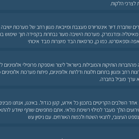
לצרכי הלקוח.
ם שחברת דיור אינטריורס מעצבת ומייבאת מגוון רחב של מערכות ישיבה ל
 מאיטליה ומדנמרק. מערכות הישיבה מעור נבחרות בקפידה תוך שימוש בחו
 אפה וספאסרטו. כמו כן, כורסאות הבד מיוצרות מבד איכותי
 מהחברות הותיקות והמובילות בישראל ליצור ואספקת פרופילי אלומיניום לבנ
רונות רחב ומגוון בתחום חלונות ודלתות אלומיניום, פיתוח מערכות אלומיניום
א ערך מוביל בחברה.
אחד השלבים הקריטיים בתכנון כל אירוע, קטן כגדול. באינגו, אנחנו מבינ
רועים הולך מעבר למילוי רשימת מלאי. אתם מחפשים שותף שיודע להתאי
נספט העיצובי, לתנאי השטח ולכמות האורחים. עם ניסיון עש