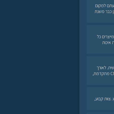
עתם למקום
ן כבר משנת
ייצרים כל
רתיים, פרזול איכותי של חברת BLUM, ובקרת איכות
שית. לאורך
שלושה עשורי פעילות, הקמנו מערך ייצור עצמאי המשלב נגרות מסורתית עם טכנולוגיית CNC מתקדמת,
 צוות קבוע,