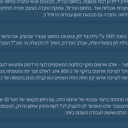
ירון דיזיין הן רבות ומגוונות. בתחום הברזל, מבצעים אנשי החברה נפחות ש
 חצרות אנגליות ועוד. בתחום הפרזול, עוסקת החברה בעיצוב ויצירת מחזיקי 
כן הלאה. החברה גם מבצעת מגוון עבודות פרופיל ב
אוואנגרד הוקמה בשנת 1987 ע”י גילת וניר לוין, ונמצאת במושב עין-ורד שבשרון. את
לת לוין בסטודיו שלה, שבלב הפרדס, השייך לה ולבעלה ניר מנכ”ל החברה
מטרים. משמש היכל לעריכת אירועים בהיקף של כ-800 איש. לאולם חצר 
חברת א.א. ארונות מת
ן המצטבר שלנו מאפשר לנו להעניק לכל לקוח פתרון אחסון מדויק, המבוסס
הגלם ושיטות העבודה הטובות ביותר.