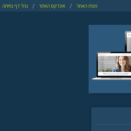
מפת האתר
/
אינדקס האתר
/
נהל דף נחיתה