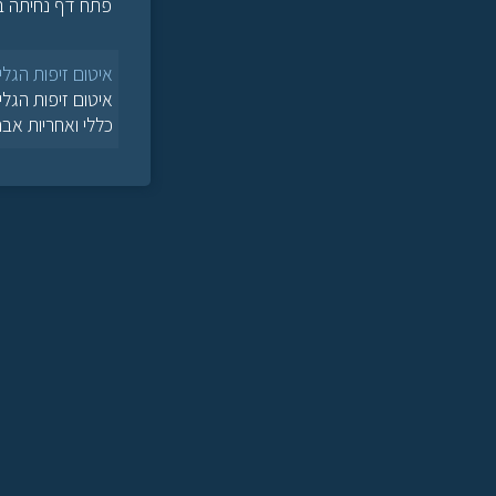
פתח דף נחיתה בנושא
איטום זיפות הגליל כרמי
כללי ואחריות אב