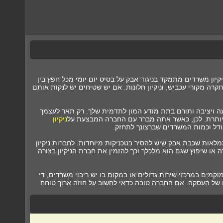
יקיון משרדים מתמקד בניגוד אבק על בסיס יום יומי מכל חפץ בין
קרה מקורי עכביש, וניקיון חלונות. אם יש שטיחים יש לנקות אותם
ועה ויציבה ותורם בתת מודע המון לתדמית שלך. רק תאר לעצמך
מיותרת. לכן, כאשר אתה מברר עם החברה המבצעת על
ניקיון
ודל וכמות המשרדים שברצונך לתחזק.
תמלאות שכבת אבק שיש להסיר בטכניקות מיוחדות. לחברות ניקיון
 או שיפוץ שגם הוא מלכלך וכך להזמין את חברת הניקיון בצורה
מים במרכזי שירות גדולים או במקום בו יש ריבוי משרדים, די
ם של העסקה. אם החברה טובה כדאי לחשוב על חוזה ארוך טוחח