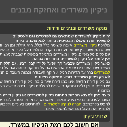
ניקיון משרדים ואחזקת מבנים
מנקה משרדים ובניניים ודירות
ירות ניקיון למשרדים שמתאים גם לפרטיים וגם לעסקיים
להשאיר את הפעולה הבסיסית ביותר למקצוענים ביותר
מלאכת
ניקיון משרדים
איננה פשוטה כלל וכלל. היא גוזלת זמן רב, ו
שהוא המחשב ובין שהוא תעודות הוקרה התלויות על הקיר או גביעים ו
עם כלים מקצועיים. ניקיון משרדים מתמקד בפעולות שבבית נעשות
אין לוותר על ניקיון למשרדים בתדירות גבוהה
כאשר ניקיון משרדים שבבעלותך יופעל על ידי קבלן רציני, גם הלק
משרד שבו העובדים עצמם אחראים גם על תפוקה גבוהה וגם על ניק
למשרדים
ברר על תדירות הניקוי, היקף העבודה וכמות העובדים ה
לא רק ניקיון משרדים דורש תחזוקה חיצונית
גם ניקיון דירה חדשה אינו כמו דירה שגרים בה. ניקיון דירה חדשה
יש טכניקות וכן כלים ומתקנים שונים להצלחת ניקיון דירה חדשה בצ
מרוכזת.
כיצד ניתן למצוא חברות בתחום ניקיון למשרדים או ניקיון דירה 
מעבר לפרסום בדפי מידע ובאתרי אינטרנט, כדאי מן הסתם לברר על
לחפש בקרבתכם
חברה לניקיון למשרדים
, להתרשם בעיניים ולקבוע
ולהוריד את העול מהראש למספר שנים.
שרותי ניקיון
אם חשוב לכם רמת הניקיון במשרד,