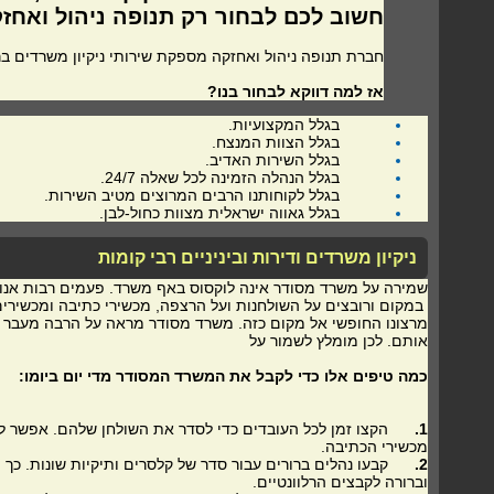
חשוב לכם לבחור רק תנופה ניהול ואחז
חברת תנופה ניהול ואחזקה מספקת שירותי ניקיון משרדים בר
אז למה דווקא לבחור בנו?
בגלל המקצועיות.
בגלל הצוות המנצח.
בגלל השירות האדיב.
בגלל הנהלה הזמינה לכל שאלה 24/7.
בגלל לקוחותנו הרבים המרוצים מטיב השירות.
בגלל גאווה ישראלית מצוות כחול-לבן.
ניקיון משרדים ודירות וביניניים רבי קומות
שמירה על משרד מסודר אינה לוקסוס באף משרד. פעמים רבות אנו 
במקום ורובצים על השולחנות ועל הרצפה, מכשירי כתיבה ומכשירים מ
מרצונו החופשי אל מקום כזה. משרד מסודר מראה על הרבה מעבר לנ
אותם. לכן מומלץ לשמור על
כמה טיפים אלו כדי לקבל את המשרד המסודר מדי יום ביומו:
1.
הקצו זמן לכל העובדים כדי לסדר את השולחן שלהם. אפשר להקד
מכשירי הכתיבה.
2.
קבעו נהלים ברורים עבור סדר של קלסרים ותיקיות שונות. כך 
וברורה לקבצים הרלוונטיים.