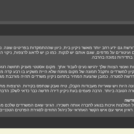
דורשת גם ידע רחב יותר מאשר ניקיון בית, כיוון שההתמקדות בפריטים שונה. נ
עיטורים על מדפים, שגם אותם יש לנקות. כמו כן יש לדאוג לרצפות, ניקוי הת
 בתדירות נמוכה בהרבה.
וחות ואנשי הצוות שלך ירגישו נעים לעבוד אתך. מקום אסטטי מעניק תחושה רג
יון למשרדים ותקבל תמונה של מקום מוזנח שלא היית משקיע בו רבע קדה 
נדרשת למטרה. כמובן שהצעת המחיר בתחום ניקיון משרדים תהיה מורכבת מג
 שונה היות ויש שאריות מעבודות הקבלן, טיח ואבק שנתפס בקירות. הרצפות מ
ורה הטובה ביותר. הרבה פעמים בעת ניקיון דירה חדשה כבר כדאי לשלב הדברה
חדשה
 המלצות איכות בנוגע לחברה אותה תשכירו. הגיוני שאם המשרדים שלכם ממוק
 ראיון אישי עם איש הקשר האחראי על ניהול החוזים לסגירת הפרטים הטכניי