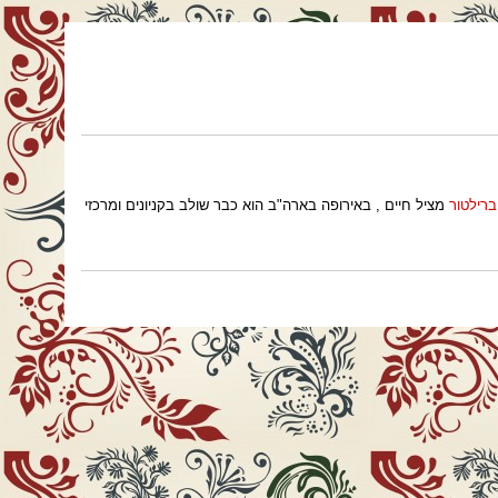
ברילטור
מציל חיים , באירופה בארה"ב הוא כבר שולב בקניונים ומרכזי