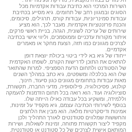
השירות המרכזי הוא כתיבת עבודות אקדמיות מכל
הסוגים ובמגוון רחב של תחומים. גיא מסייע בכתיבת
עבודות סמינריוניות, עבודות קורס, תרגילים, סיכומים,
והכנת פרזנטציות אקדמיות. מעבר לכך, הוא מציע
שירותים של עריכה לשונית, הגהה, בניית ראשי פרקים,
איתור מקורות עדכניים וממוסמכים, וליווי אישי בכתיבה
לצרכים מגוונים כמו תזה, הצעת מחקר או מאמרים
אקדמיים.
ייחודו של גיא בא לידי ביטוי ביכולת יוצאת דופן
להתאים את התוכן לדרישות הקורס, לשפתו האקדמית
של הסטודנט ולתחום הדעת הספציפי. למרות שהתואר
שלו הוא בכלכלה ומשפטים, גיא כתב במהלך השנים
מאות עבודות בתחומים מגוונים כגון סיעוד, חינוך,
קולנוע, פסיכולוגיה, פילוסופיה, מדעי החברה, תקשורת,
סוציולוגיה ועוד. הוא רואה בכל תחום הזדמנות להעמקה
וללמידה, ומשקיע בכל עבודה כאילו הייתה שלו.
בנוסף לשירותי הכתיבה עצמם, גיא מקפיד על זמינות,
אמינות ודיסקרטיות מלאה. הוא מבין את הלחצים
והחששות שמלווים סטודנטים לאורך התהליך ולכן
מקפיד ליצור תקשורת פתוחה, זמינות לשאלות, ושירות
המותאם אישית לצרכים של כל סטודנט או סטודנטית.