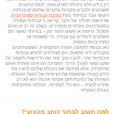
רק בידע אלא ביכולת לארגן אותו, לנסח טיעונים
משכנעים ולהביא מקורות עדכניים שתומכים בניתוח.
הקושי גובר במיוחד בעת
כתיבת עבודות סמינריוניות
,
שדורשות תהליך של חקר, קריאה ביקורתית ועמידה
בסטנדרטים אקדמיים מחמירים. בשלב זה רבים חווים
תסכול, עייפות או פשוט חוסר זמן – במיוחד כאשר הם
משלבים לימודים עם עבודה, חיי משפחה או
התחייבויות נוספות.
כאן נכנסת לתמונה העזרה המקצועית. כשסטודנטים
מקבלים ליווי מתאים, הם מצליחים להגיש עבודות
איכותיות יותר, להבין טוב יותר את הדרישות ולשמור על
שקט נפשי לאורך הדרך. התמיכה הזו אינה פותרת אותם
מהלמידה, אלא מחזקת את היכולת שלהם להציג את
הידע בצורה שתואמת את הציפיות של הסגל האקדמי.
השירות של כתיבת תוכן אקדמי איכותי הוא לא רק
פתרון לבעיה – הוא כלי לצמיחה, הצלחה והתקדמות
בעולם האקדמי.
למה חשוב לבחור כותב מקצועי?