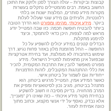
קבוצות וביקורות – עולה הצורך לסנן ולזקק את התוכן
החשוב באמת. רבים מהמטיילים נתקלים בעשרות
מקורות מידע סותרים, המלצות ישנות או בלתי
רלוונטיות, ולעיתים גם מידע שגוי שעלול לעלות
ביוקר.
מידע איכותי, מהימן ומפורט
הוא הדרך הטובה
ביותר להבטיח חופשה חכמה: כזו שבה המטייל יודע
מראש למה לצפות, היכן כדאי להתמקד, וכיצד
להימנע מתקלות.
הבדלים קטנים במידע יכולים להשפיע על כל
החופשה – החל מהזמנת מלון באזור פחות נגיש, דרך
שימוש בתחבורה לא מומלצת, ועד בחירת אטרקציות
שבפועל אינן מתאימות למטייל הישראלי. מידע
מפורט מאפשר להבין את התרבות המקומית, להכיר
את כללי ההתנהגות המקובלים, לזהות הזדמנויות
ייחודיות וגם לשמור על ביטחון אישי.
כאשר המידע אמין, המטייל מרגיש ביטחון. הוא
מתנהל בביטחון, מגיב נכון לסיטואציות ומפיק את
המרב מהחוויה. בדיוק מסיבה זו חשוב להשקיע
בבחירת מקור מידע איכותי – כזה שאינו רק "מעניין",
אלא נבדק, נאסף על ידי אנשי מקצוע, וכתוב מתוך
כוונה אמיתית לעזור.