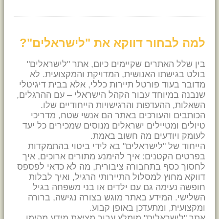
למה לבחור דווקא את "לישראלים"?
בין שלל האתרים שקיימים כיום, אתר "לישראלים"
בולט בגישתו האנושית, המדויקת והמקצועית. לא
מדובר בעוד פורטל תיירות כללי, אלא בבית דיגיטלי
שנבנה במיוחד עבור הקהל הישראלי – עם ההרגלים,
השאלות, ההעדפות והרגישויות הייחודיים שלו.
הכותבים והעורכים באתר הם אנשי שטח, מדריכי
טיולים ומטיילים ישראלים מנוסים שמכירים כל יעד
לעומק ויודעים מה חשוב באמת.
הייחוד של "לישראלים" בא לידי ביטוי בהתמקדות
בפרטים הקטנים: איך להימנע מתורים ארוכים, איך
לחסוך כסף בתחבורה ציבורית, מה לא כדאי לפספס
דווקא מחוץ למסלול התיירותי הרגיל, ואיך לבלות
חופשה נעימה גם עם ילדים או בני משפחה בגיל
השלישי. המידע באתר מוגש בצורה נגישה, ברורה
ומקצועית, ומתעדכן באופן קבוע.
אתר "לישראלים" מומלץ עבור מציאת מידע מהימן,