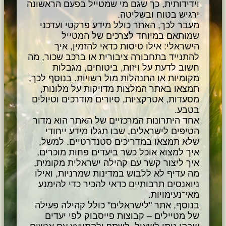
וידידותית, כך שגם מי שמטייל בפעם הראשונה
ירגיש בטוח ובשליטה.
מעבר לכך, האתר כולל מידע פרקטי ועדכני
שמותאם במיוחד לצרכים של המטייל
הישראלי: אילו טיסות כדאי להזמין, איך
להתנייד בתחבורה ציבורית או ברכב שכור, מה
חשוב לדעת על ויזות, ביטוחים, מגבלות
מקומיות או התנהלות מול רשויות. בנוסף לכך,
תמצאו באתר המלצות מדויקות על מלונות,
מסעדות, אטרקציות, סיורים מודרכים וטיולים
בטבע.
אחד היתרונות המרכזיים של האתר הוא מדור
הטיפים לישראלים, שבו תגלו מידע ייחודי
שלא תמצאו במדריכים סטנדרטיים. למשל,
איך למצוא אוכל כשר ביעדים פחות מוכרים,
איך ליצור קשר עם קהילה ישראלית מקומית,
מה עדיף לא ללבוש במדינות שמרניות, ואילו
ניואנסים תרבותיים כדאי להכיר כדי להימנע
מאי־נעימויות.
בנוסף, אתר "לישראלים" כולל קהילה פעילה
של מטיילים – קבוצות פייסבוק לפי יעדים