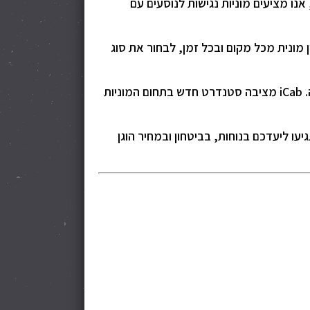
בנוסף, אנו מציעים מוניות נגישות לנוסעים עם
להזמין מונית מכל מקום ובכל זמן, לבחור את סוג
החזון שלנו הוא להעניק חוויית נסיעה יוצאת דופן, עם נהגים מקצועיים, רכבים מרווחים ונקיים, ותודעת שירות גבוהה. iCab מציבה סטנדרט חדש בתחום המוניות
אתם זקוקים להסעה פרטית לנתב״ג, נסיעה עסקית בין ערים, או שירות הסעות לקבוצה גדולה – עם iCab תגיעו ליעדכם בנוחות, בביטחון ובמחיר הוגן