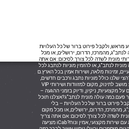
ע מראש, ולקבל פירוט ברור של כל העלויות
נתב”ג, מהמרכז, הדרום, ירושלים, או מכל
ותי מונית לשדה לכל צורך.לסיכום: אם אתה
מונית לנתב”ג, או להזמין מוניות לנתבג לכל
ם
הצי שלנו כולל מוניות נתבג ורכבים חדשים,
ממוזגים ונקיים, בהתאמה אישית לכל לקוח: מושב לתינוק, מקום למזוודות ושירותי VIP
ל מקצועיות, ניקיון, ודיוק בזמני ההגעה –
חות בוחרים ב־iCab פעם אחר פעם.כמה עולה מונית לנתב”ג?אצלנו תוכל
בל פירוט ברור של כל העלויות – בלי
, מהמרכז, הדרום, ירושלים, או מכל מקום
ונית לשדה לכל צורך.לסיכום: אם אתה צריך
הזמנת מונית לנתב”ג, חפשים מונית לנתב”ג עם שירות מקצועי, אמין ונוח?iCab מציעה
גים מוסמכים ובעלי ניסיון עשיר.לברר כמה