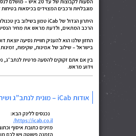
הסעות לקבוצות של עד 0
מוגבלויות ורכבים המצוידים בכיסאות בטיחות 
היתרון הגדול של iCab טמון
הרכב המתאים, ולדעת מראש את מחיר הנסיעה
בישראל – שילוב של אמינות, שקיפות, זמינות 
וידוע מראש.
אודות iCab – מונית לנתב”ג ושירותי מוניות בפריסה ארצית
נכנסים ללינק הבא:
?
https://icab.co.il/
מזינים כתובת איסוף וכתוב
הזמנה פשוטה ויש לכם מו